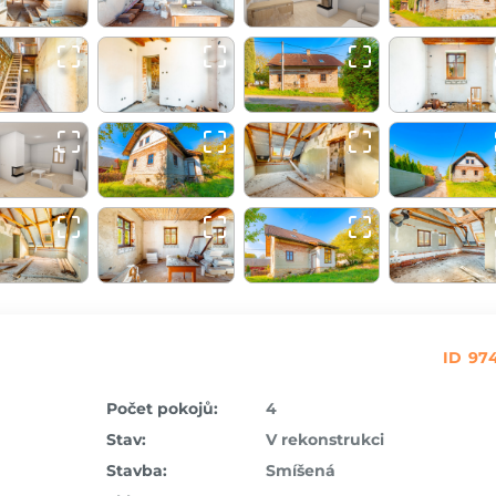
ID 97
Počet pokojů:
4
Stav:
V rekonstrukci
Stavba:
Smíšená