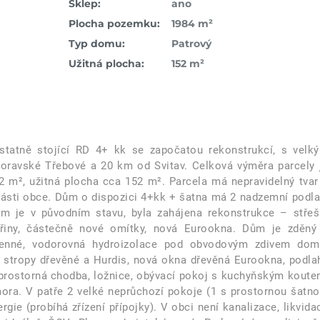
Sklep:
ano
Plocha pozemku:
1984 m²
Typ domu:
Patrový
Užitná plocha:
152 m²
statně stojící RD 4+ kk se započatou rekonstrukcí, s velk
ravské Třebové a 20 km od Svitav. Celková výměra parcely 
2 m², užitná plocha cca 152 m². Parcela má nepravidelný tvar
části obce. Dům o dispozici 4+kk + šatna má 2 nadzemní podla
m je v původním stavu, byla zahájena rekonstrukce – střeš
ktřiny, částečně nové omítky, nová Eurookna. Dům je zděný
amenné, vodorovná hydroizolace pod obvodovým zdivem dom
, stropy dřevěné a Hurdis, nová okna dřevěná Eurookna, podla
 prostorná chodba, ložnice, obývací pokoj s kuchyňským koute
ra. V patře 2 velké neprůchozí pokoje (1 s prostornou šatno
gie (probíhá zřízení přípojky). V obci není kanalizace, likvida