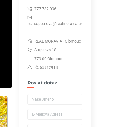
777 732 096
ivana.petrlova@realmoravia.cz
REAL MORAVIA - Olomouc
Stupkova 18
779 00 Olomouc
IČ: 65912918
Poslat dotaz