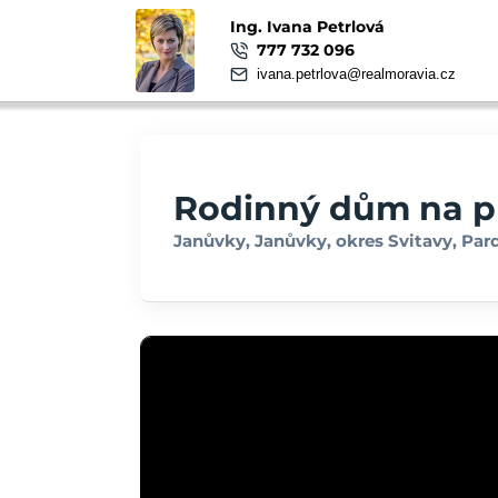
Ing. Ivana Petrlová
777 732 096
ivana.petrlova@realmoravia.cz
Rodinný dům na pr
Janůvky, Janůvky, okres Svitavy, Par