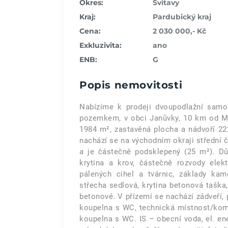
Okres:
Svitavy
Kraj:
Pardubický kraj
Cena:
2 030 000,- Kč
Exkluzivita:
ano
ENB:
G
Popis nemovitosti
Nabízíme k prodeji dvoupodlažní samo
pozemkem, v obci Janůvky, 10 km od Mo
1984 m², zastavěná plocha a nádvoří 22
nachází se na východním okraji střední 
a je částečně podsklepený (25 m²). Dů
krytina a krov, částečně rozvody ele
pálených cihel a tvárnic, základy k
střecha sedlová, krytina betonová taška
betonové. V přízemí se nachází zádveří,
koupelna s WC, technická místnost/komo
koupelna s WC. IS – obecní voda, el. ener