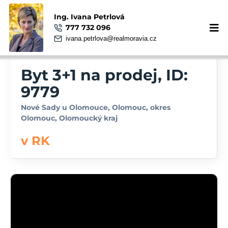
Ing. Ivana Petrlová
777 732 096
ivana.petrlova@realmoravia.cz
Byt 3+1 na prodej, ID:
9779
Nové Sady u Olomouce, Olomouc, okres
Olomouc, Olomoucký kraj
v RK