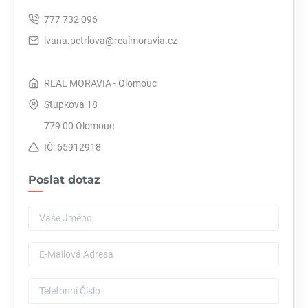
777 732 096
ivana.petrlova@realmoravia.cz
REAL MORAVIA - Olomouc
Stupkova 18
779 00 Olomouc
IČ: 65912918
Poslat dotaz