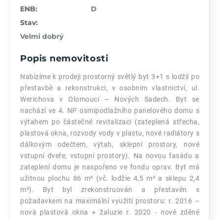
ENB:
D
Stav:
Velmi dobrý
Popis nemovitosti
Nabízíme k prodeji prostorný světlý byt 3+1 s lodžií po
přestavbě a rekonstrukci, v osobním vlastnictví, ul.
Werichova v Olomouci – Nových Sadech. Byt se
nachází ve 4. NP osmipodlažního panelového domu s
výtahem po částečné revitalizaci (zateplená střecha,
plastová okna, rozvody vody v plastu, nové radiátory s
dálkovým odečtem, výtah, sklepní prostory, nové
vstupní dveře, vstupní prostory). Na novou fasádu a
zateplení domu je naspořeno ve fondu oprav. Byt má
užitnou plochu 86 m² (vč. lodžie 4,5 m² a sklepu 2,4
m²). Byt byl zrekonstruován a přestavěn s
požadavkem na maximální využití prostoru: r. 2016 –
nová plastová okna + žaluzie r. 2020 - nové zděné