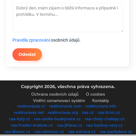
Pravidla zpracování
osobních údajů.
Odeslat
Copyright 2026, všechna práva vyhrazena.
Ochrana osobních údajů
O cookies
Vnitřní oznamovací systém
Kontakty
realmoravia.cz
•
realmoravia.com
•
realmoravia.info
•
realmoravia.net
•
realmoravia.org
•
raa.cz
•
raa-brno.cz
•
raa-byty.cz
•
raa-ceske-budejovice.cz
•
raa-chaty-chalupy.cz
•
raa-hradec-kralove.cz
•
raa-jihlava.cz
•
raa-karlovy-vary.cz
•
raa-liberec.cz
•
raa-olomouc.cz
•
raa-ostrava.cz
•
raa-pardubice.cz