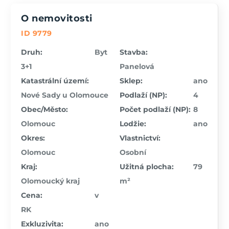
O nemovitosti
ID 9779
Druh:
Byt
Stavba:
3+1
Panelová
Katastrální území:
Sklep:
ano
Nové Sady u Olomouce
Podlaží (NP):
4
Obec/Město:
Počet podlaží (NP):
8
Olomouc
Lodžie:
ano
Okres:
Vlastnictví:
Olomouc
Osobní
Kraj:
Užitná plocha:
79
Olomoucký kraj
m²
Cena:
v
RK
Exkluzivita:
ano