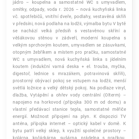
jádro – koupelna a samostatné WC s umyvadlem,
omítky, odpady, voda r. 2026 – nová kuchyňská linka
vč. spotřebičů, vnitřní dveře, podlahy, vestavěná skříň
v předsíni, nová podlaha na lodžii, výmalba bytu V bytě
se nachází velká předsíň s vestavěnou skříní a
věšákovou stěnou v zádveří, moderní koupelna s
velkým sprchovým koutem, umyvadlem se zásuvkami,
otopným žebříkem a místem pro pračku, samostatné
WC s umyvadlem, nová kuchyňská linka s jídelním
koutem (indukční varná deska + el. trouba, myčka,
digestoř, lednice s mrazákem, potravinová skříň),
prostorný obývací pokoj se vstupem na lodžii, menší
světlá ložnice a velký dětský pokoj. Na podlaze vinyl,
dlažba, Vytápění a ohřev vody centrální (Olterm) –
napojeno na horkovod (přípojka 300 m od domu) a
vlastní předávací stanice tepla, samostatné měřiče
energií. Možnost připojení na plyn. K dispozici TV
anténa, přípojka internet – optický kabel v domě. K
bytu patří velký sklep, k využití společné prostory –
kolárna, kočárkárna, sušárna, prádelna s pračkou.